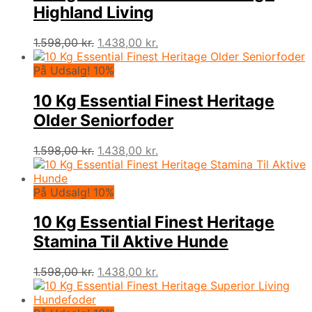
Highland Living
Den
Den
1.598,00
kr.
1.438,00
kr.
oprindelige
aktuelle
pris
pris
På Udsalg! 10%
var:
er:
1.598,00 kr..
1.438,00 kr..
10 Kg Essential Finest Heritage
Older Seniorfoder
Den
Den
1.598,00
kr.
1.438,00
kr.
oprindelige
aktuelle
pris
pris
var:
er:
På Udsalg! 10%
1.598,00 kr..
1.438,00 kr..
10 Kg Essential Finest Heritage
Stamina Til Aktive Hunde
Den
Den
1.598,00
kr.
1.438,00
kr.
oprindelige
aktuelle
pris
pris