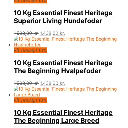
var:
er:
På Udsalg! 10%
1.598,00 kr..
1.438,00 kr..
10 Kg Essential Finest Heritage
Superior Living Hundefoder
Den
Den
1.598,00
kr.
1.438,00
kr.
oprindelige
aktuelle
pris
pris
var:
er:
På Udsalg! 10%
1.598,00 kr..
1.438,00 kr..
10 Kg Essential Finest Heritage
The Beginning Hvalpefoder
Den
Den
1.598,00
kr.
1.438,00
kr.
oprindelige
aktuelle
pris
pris
var:
er:
På Udsalg! 10%
1.598,00 kr..
1.438,00 kr..
10 Kg Essential Finest Heritage
The Beginning Large Breed