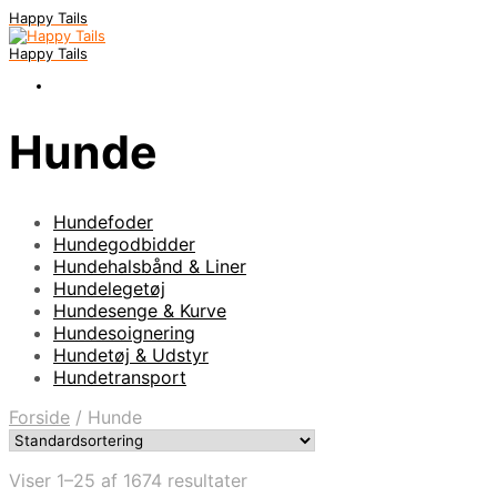
Happy Tails
Happy Tails
Hunde
Hundefoder
Hundegodbidder
Hundehalsbånd & Liner
Hundelegetøj
Hundesenge & Kurve
Hundesoignering
Hundetøj & Udstyr
Hundetransport
Forside
/
Hunde
Viser 1–25 af 1674 resultater