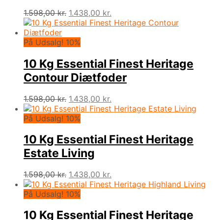
Den
Den
1.598,00
kr.
1.438,00
kr.
oprindelige
aktuelle
pris
pris
var:
er:
På Udsalg! 10%
1.598,00 kr..
1.438,00 kr..
10 Kg Essential Finest Heritage
Contour Diætfoder
Den
Den
1.598,00
kr.
1.438,00
kr.
oprindelige
aktuelle
pris
pris
På Udsalg! 10%
var:
er:
1.598,00 kr..
1.438,00 kr..
10 Kg Essential Finest Heritage
Estate Living
Den
Den
1.598,00
kr.
1.438,00
kr.
oprindelige
aktuelle
pris
pris
På Udsalg! 10%
var:
er:
1.598,00 kr..
1.438,00 kr..
10 Kg Essential Finest Heritage