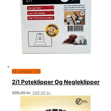
På Udsalg! 13%
2i1 Poteklipper Og Negleklipper
Den
Den
399,00
kr.
349,00
kr.
oprindelige
aktuelle
pris
pris
var:
er: