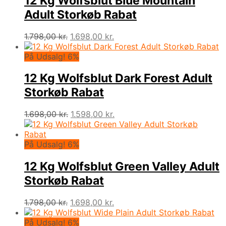
12 Kg Wolfsblut Blue Mountain
Adult Storkøb Rabat
Den
Den
1.798,00
kr.
1.698,00
kr.
oprindelige
aktuelle
pris
pris
På Udsalg! 6%
var:
er:
1.798,00 kr..
1.698,00 kr..
12 Kg Wolfsblut Dark Forest Adult
Storkøb Rabat
Den
Den
1.698,00
kr.
1.598,00
kr.
oprindelige
aktuelle
pris
pris
var:
er:
På Udsalg! 6%
1.698,00 kr..
1.598,00 kr..
12 Kg Wolfsblut Green Valley Adult
Storkøb Rabat
Den
Den
1.798,00
kr.
1.698,00
kr.
oprindelige
aktuelle
pris
pris
På Udsalg! 6%