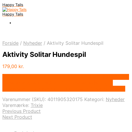
Happy Tails
Happy Tails
Forside
/
Nyheder
/
Aktivity Solitar Hundespil
Aktivity Solitar Hundespil
179,00
kr.
Bedste pris hos Deprecated: preg_replace(): Passing null
to parameter #3 ($subject) of type array|string is
deprecated in /tmp/xim_id_666-oGadK0.tmp on line 10
Varenummer (SKU):
4011905320175
Kategori:
Nyheder
Varemærke:
Trixie
Previous Product
Next Product