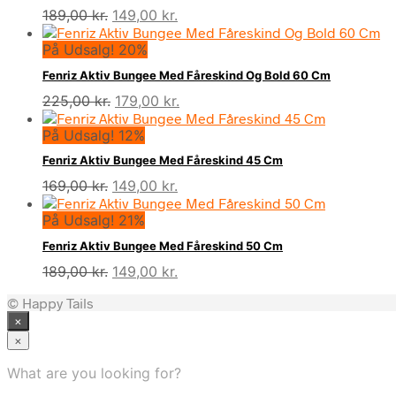
Den
Den
189,00
kr.
149,00
kr.
oprindelige
aktuelle
På Udsalg! 20%
pris
pris
var:
er:
Fenriz Aktiv Bungee Med Fåreskind Og Bold 60 Cm
189,00 kr..
149,00 kr..
Den
Den
225,00
kr.
179,00
kr.
oprindelige
aktuelle
På Udsalg! 12%
pris
pris
var:
er:
Fenriz Aktiv Bungee Med Fåreskind 45 Cm
225,00 kr..
179,00 kr..
Den
Den
169,00
kr.
149,00
kr.
oprindelige
aktuelle
På Udsalg! 21%
pris
pris
var:
er:
Fenriz Aktiv Bungee Med Fåreskind 50 Cm
169,00 kr..
149,00 kr..
Den
Den
189,00
kr.
149,00
kr.
oprindelige
aktuelle
© Happy Tails
pris
pris
×
var:
er:
189,00 kr..
149,00 kr..
×
What are you looking for?