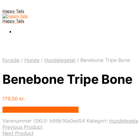
Happy Tails
Happy Tails
Forside
/
Hunde
/
Hundelegetøj
/
Benebone Tripe Bone
Benebone Tripe Bone
179,00
kr.
Bedste pris hos Bydoodledog.dk
Varenummer (SKU):
b99b16a0ed54
Kategori:
Hundelegetø
Previous Product
Next Product