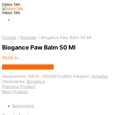
Happy Tails
Happy Tails
Forside
/
Nyheder
/
Biogance Paw Balm 50 Ml
Biogance Paw Balm 50 Ml
99,00
kr.
Bedste pris hos Mypets.dk
Varenummer (SKU):
c69d8932a8bd
Kategori:
Nyheder
Varemærke:
Biogance
Previous Product
Next Product
Beskrivelse