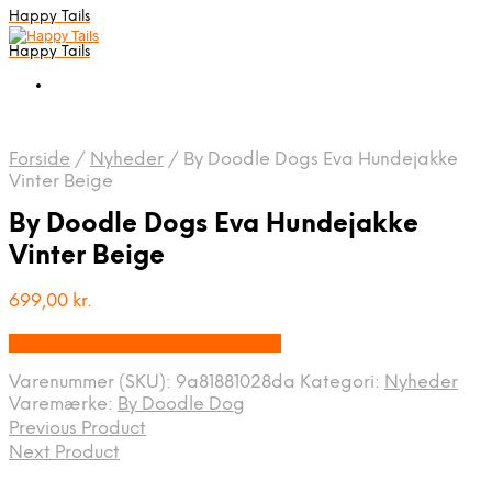
Happy Tails
Happy Tails
Forside
/
Nyheder
/
By Doodle Dogs Eva Hundejakke
Vinter Beige
By Doodle Dogs Eva Hundejakke
Vinter Beige
699,00
kr.
Bedste pris hos Bydoodledog.dk
Varenummer (SKU):
9a81881028da
Kategori:
Nyheder
Varemærke:
By Doodle Dog
Previous Product
Next Product