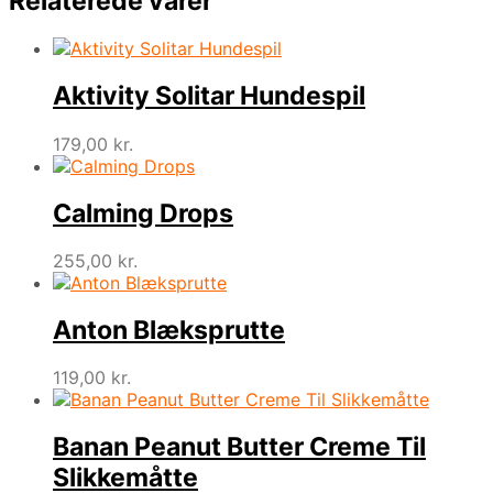
Relaterede varer
Aktivity Solitar Hundespil
179,00
kr.
Calming Drops
255,00
kr.
Anton Blæksprutte
119,00
kr.
Banan Peanut Butter Creme Til
Slikkemåtte