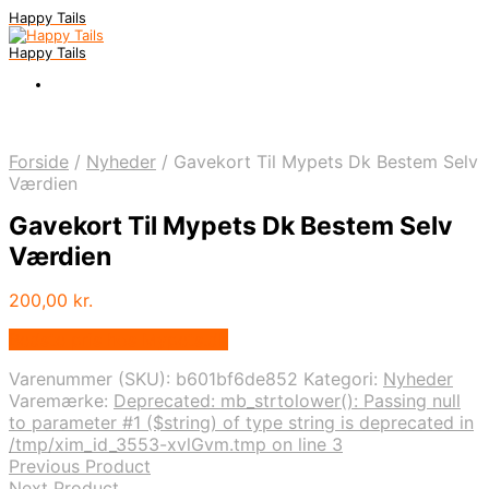
Happy Tails
Happy Tails
Forside
/
Nyheder
/
Gavekort Til Mypets Dk Bestem Selv
Værdien
Gavekort Til Mypets Dk Bestem Selv
Værdien
200,00
kr.
Bedste pris hos Mypets.dk
Varenummer (SKU):
b601bf6de852
Kategori:
Nyheder
Varemærke:
Deprecated: mb_strtolower(): Passing null
to parameter #1 ($string) of type string is deprecated in
/tmp/xim_id_3553-xvlGvm.tmp on line 3
Previous Product
Next Product