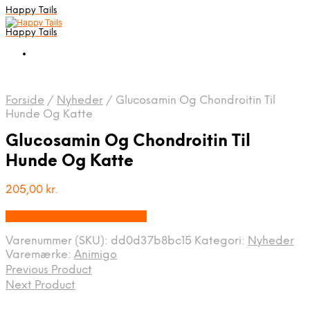
Happy Tails
Happy Tails
Forside
/
Nyheder
/
Glucosamin Og Chondroitin Til
Hunde Og Katte
Glucosamin Og Chondroitin Til
Hunde Og Katte
205,00
kr.
Bedste pris hos Animigo.dk
Varenummer (SKU):
dd0d37b8bc15
Kategori:
Nyheder
Varemærke:
Animigo
Previous Product
Next Product