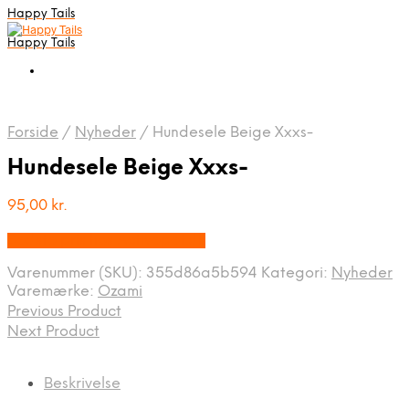
Happy Tails
Happy Tails
Forside
/
Nyheder
/
Hundesele Beige Xxxs-
Hundesele Beige Xxxs-
95,00
kr.
Bedste pris hos Activepet.dk
Varenummer (SKU):
355d86a5b594
Kategori:
Nyheder
Varemærke:
Ozami
Previous Product
Next Product
Beskrivelse