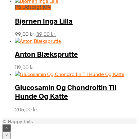
På Udsalg! 10%
Bjørnen Inga Lilla
Den
Den
99,00
kr.
89,00
kr.
oprindelige
aktuelle
pris
pris
var:
er:
Anton Blæksprutte
99,00 kr..
89,00 kr..
119,00
kr.
Glucosamin Og Chondroitin Til
Hunde Og Katte
205,00
kr.
© Happy Tails
×
×