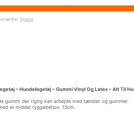
to parameter #3 ($subject) of type array|string is depreca
emærke:
Imazo
getøj – Hundelegetøj – Gummi Vinyl Og Latex – Alt Til H
de gummi der rigtig kan arbejde med tænder og gummer.
de med et middel tyggebehov. 13cm.