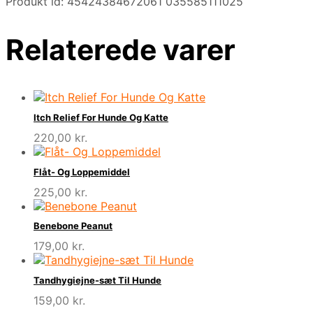
Produkt id: 45424384672061 035585111025
Relaterede varer
Itch Relief For Hunde Og Katte
220,00
kr.
Flåt- Og Loppemiddel
225,00
kr.
Benebone Peanut
179,00
kr.
Tandhygiejne-sæt Til Hunde
159,00
kr.