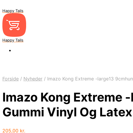
Happy Tails
Happy Tails
Forside
/
Nyheder
/
Imazo Kong Extreme -large13 9cmhund
Imazo Kong Extreme -
Gummi Vinyl Og Latex 
205,00
kr.