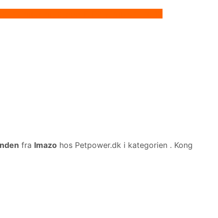
ted in /tmp/xim_id_666-FJP2ty.tmp on line 10
unden
fra
Imazo
hos Petpower.dk i kategorien
. Kong