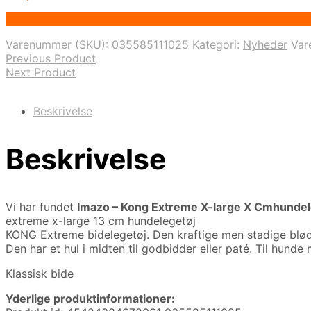
Bedste pris hos Deprecated: preg_replace(): Passing null 
Varenummer (SKU):
035585111025
Kategori:
Nyheder
Var
Previous Product
Next Product
Beskrivelse
Beskrivelse
Vi har fundet
Imazo – Kong Extreme X-large X Cmhundele
extreme x-large 13 cm hundelegetøj
KONG Extreme bidelegetøj. Den kraftige men stadige blø
Den har et hul i midten til godbidder eller paté. Til hun
Klassisk bide
Yderlige produktinformationer: