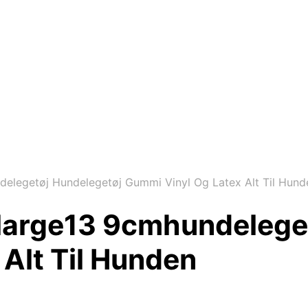
elegetøj Hundelegetøj Gummi Vinyl Og Latex Alt Til Hund
large13 9cmhundelege
Alt Til Hunden