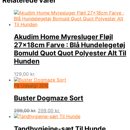
Relaterede varer
Akudim Home Myresluger Fløjl
27x18cm Farve : Blå Hundelegetøj
Bomuld Quot Quot Polyester Alt Til
Hunden
129,00
kr.
På Udsalg! 30%
Buster Dogmaze Sort
Den
Den
299,00
kr.
209,00
kr.
oprindelige
aktuelle
pris
pris
var:
er:
Tandhygiejne-sæt Til Hunde