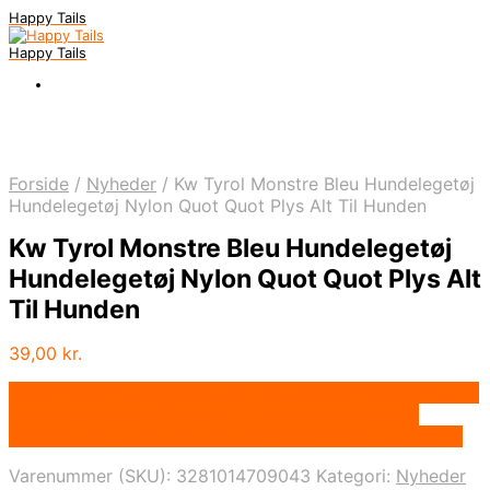
Happy Tails
Happy Tails
Forside
/
Nyheder
/
Kw Tyrol Monstre Bleu Hundelegetøj
Hundelegetøj Nylon Quot Quot Plys Alt Til Hunden
Kw Tyrol Monstre Bleu Hundelegetøj
Hundelegetøj Nylon Quot Quot Plys Alt
Til Hunden
39,00
kr.
Bedste pris hos Deprecated: preg_replace(): Passing null
to parameter #3 ($subject) of type array|string is
deprecated in /tmp/xim_id_666-zSHsYZ.tmp on line 10
Varenummer (SKU):
3281014709043
Kategori:
Nyheder