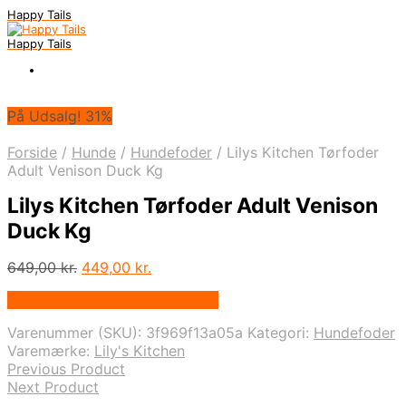
Happy Tails
Happy Tails
På Udsalg! 31%
Forside
/
Hunde
/
Hundefoder
/
Lilys Kitchen Tørfoder
Adult Venison Duck Kg
Lilys Kitchen Tørfoder Adult Venison
Duck Kg
Den
Den
649,00
kr.
449,00
kr.
oprindelige
aktuelle
På Udsalg hos Hunde-foder.dk
pris
pris
var:
er:
Varenummer (SKU):
3f969f13a05a
Kategori:
Hundefoder
649,00 kr..
449,00 kr..
Varemærke:
Lily's Kitchen
Previous Product
Next Product