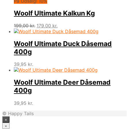
På Udsalg! 10%
Woolf Ultimate Kalkun Kg
Den
Den
199,00
kr.
179,00
kr.
oprindelige
aktuelle
pris
pris
var:
er:
Woolf Ultimate Duck Dåsemad
199,00 kr..
179,00 kr..
400g
39,95
kr.
Woolf Ultimate Deer Dåsemad
400g
39,95
kr.
© Happy Tails
×
×