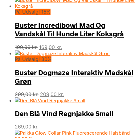
På Udsalg! 15%
Buster Incredibowl Mad Og
Vandskål Til Hunde Liter Koksgrå
Den
Den
199,00
kr.
169,00
kr.
oprindelige
aktuelle
På Udsalg! 30%
pris
pris
var:
er:
Buster Dogmaze Interaktiv Madskål
199,00 kr..
169,00 kr..
Grøn
Den
Den
299,00
kr.
209,00
kr.
oprindelige
aktuelle
pris
pris
Den Blå Vind Regnjakke Small
var:
er:
299,00 kr..
209,00 kr..
269,00
kr.