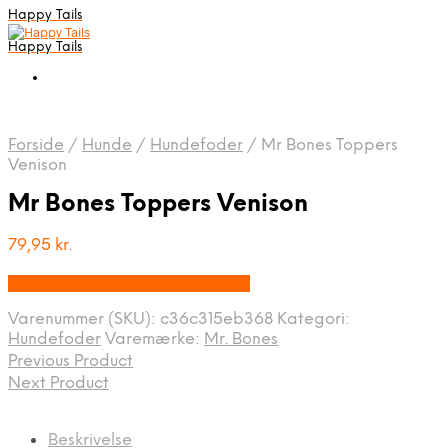
Happy Tails
Happy Tails
Forside
/
Hunde
/
Hundefoder
/
Mr Bones Toppers
Venison
Mr Bones Toppers Venison
79,95
kr.
Bedste pris hos Hunde-foder.dk
Varenummer (SKU):
c36c315eb368
Kategori:
Hundefoder
Varemærke:
Mr. Bones
Previous Product
Next Product
Beskrivelse