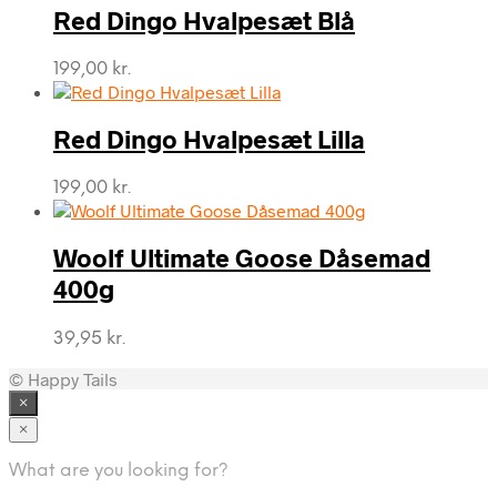
Red Dingo Hvalpesæt Blå
199,00
kr.
Red Dingo Hvalpesæt Lilla
199,00
kr.
Woolf Ultimate Goose Dåsemad
400g
39,95
kr.
© Happy Tails
×
×
What are you looking for?