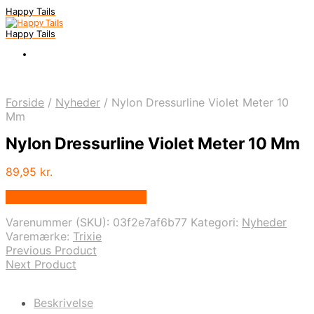
Happy Tails
Happy Tails
Forside
/
Nyheder
/
Nylon Dressurline Violet Meter 10
Mm
Nylon Dressurline Violet Meter 10 Mm
89,95
kr.
Bedste pris hos Mypets.dk
Varenummer (SKU):
03f2e7af6b77
Kategori:
Nyheder
Varemærke:
Trixie
Previous Product
Next Product
Beskrivelse