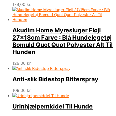
179,00
kr.
Akudim Home Myresluger Fløjl
27x18cm Farve : Blå Hundelegetøj
Bomuld Quot Quot Polyester Alt Til
Hunden
129,00
kr.
Anti-slik Bidestop Bitterspray
109,00
kr.
Urinhjælpemiddel Til Hunde