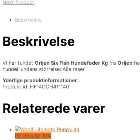
Next Product
Beskrivelse
Beskrivelse
Vi har fundet
Orijen Six Fish Hundefoder Kg
fra
Orijen
ho
hundeHundens størrelse: Alle raser
Yderlige produktinformationer:
Produkt id: HF14COH411140
Relaterede varer
På Udsalg! 10%