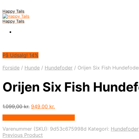
Happy Tails
Happy Tails
På Udsalg! 14%
Forside
/
Hunde
/
Hundefoder
/
Orijen Six Fish Hundefode
Orijen Six Fish Hundef
Den
Den
1.099,00
kr.
949,00
kr.
oprindelige
aktuelle
På Udsalg hos Hunde-foder.dk
pris
pris
var:
er:
Varenummer (SKU):
9d53c675998d
Kategori:
Hundefoder
1.099,00 kr..
949,00 kr..
Previous Product