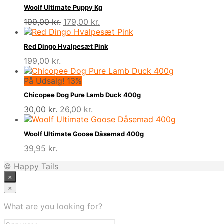
Woolf Ultimate Puppy Kg
Den
Den
199,00
kr.
179,00
kr.
oprindelige
aktuelle
pris
pris
Red Dingo Hvalpesæt Pink
var:
er:
199,00
kr.
199,00 kr..
179,00 kr..
På Udsalg! 13%
Chicopee Dog Pure Lamb Duck 400g
Den
Den
30,00
kr.
26,00
kr.
oprindelige
aktuelle
pris
pris
Woolf Ultimate Goose Dåsemad 400g
var:
er:
39,95
kr.
30,00 kr..
26,00 kr..
© Happy Tails
×
×
What are you looking for?