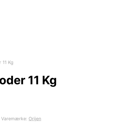
r 11 Kg
oder 11 Kg
Varemærke:
Orijen