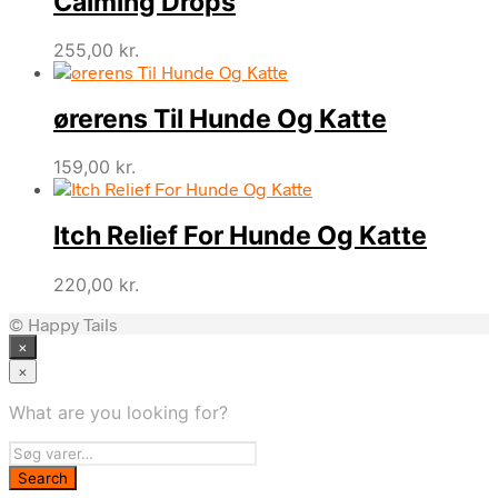
Calming Drops
255,00
kr.
ørerens Til Hunde Og Katte
159,00
kr.
Itch Relief For Hunde Og Katte
220,00
kr.
© Happy Tails
×
×
What are you looking for?