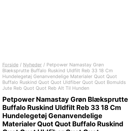
Forside
/
Nyheder
/
Petpower Namastay Grøn
Blæksprutte Buffalo Ruskind Uldfilt Reb 33 18 Cm
Hundelegetøj Genanvendelige Materialer Quot Quot
Buffalo Ruskind Quot Quot Uldfiber Quot Quot Bomulds
Jute Reb Quot Quot Reb Alt Til Hunden
Petpower Namastay Grøn Blæksprutte
Buffalo Ruskind Uldfilt Reb 33 18 Cm
Hundelegetøj Genanvendelige
Materialer Quot Quot Buffalo Ruskind