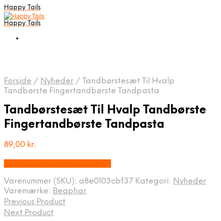
Happy Tails
Happy Tails
Forside
/
Nyheder
/
Tandbørstesæt Til Hvalp
Tandbørste Fingertandbørste Tandpasta
Tandbørstesæt Til Hvalp Tandbørste
Fingertandbørste Tandpasta
89,00
kr.
Bedste pris hos Activepet.dk
Varenummer (SKU):
a8e0103cbf37
Kategori:
Nyheder
Varemærke:
Beaphar
Previous Product
Next Product