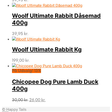
39,95
kr.
Woolf Ultimate Rabbit Dåsemad
400g
39,95
kr.
Woolf Ultimate Rabbit Kg
199,00
kr.
På Udsalg! 13%
Chicopee Dog Pure Lamb Duck
400g
Den
Den
30,00
kr.
26,00
kr.
oprindelige
aktuelle
© Happy Tails
pris
pris