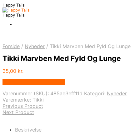
Happy Tails
Happy Tails
Forside
/
Nyheder
/
Tikki Marvben Med Fyld Og Lunge
Tikki Marvben Med Fyld Og Lunge
35,00
kr.
Bedste pris hos Mypets.dk
Varenummer (SKU):
485ae3eff11d
Kategori:
Nyheder
Varemærke:
Tikki
Previous Product
Next Product
Beskrivelse