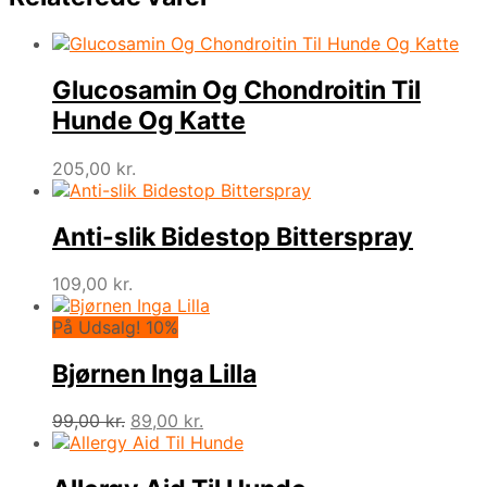
Glucosamin Og Chondroitin Til
Hunde Og Katte
205,00
kr.
Anti-slik Bidestop Bitterspray
109,00
kr.
På Udsalg! 10%
Bjørnen Inga Lilla
Den
Den
99,00
kr.
89,00
kr.
oprindelige
aktuelle
pris
pris
var:
er: