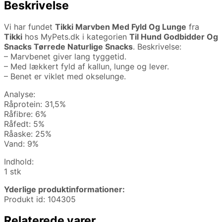
Beskrivelse
Vi har fundet
Tikki Marvben Med Fyld Og Lunge
fra
Tikki
hos MyPets.dk i kategorien
Til Hund Godbidder Og
Snacks Tørrede Naturlige Snacks
. Beskrivelse:
– Marvbenet giver lang tyggetid.
– Med lækkert fyld af kallun, lunge og lever.
– Benet er viklet med okselunge.
Analyse:
Råprotein: 31,5%
Råfibre: 6%
Råfedt: 5%
Råaske: 25%
Vand: 9%
Indhold:
1 stk
Yderlige produktinformationer:
Produkt id: 104305
Relaterede varer