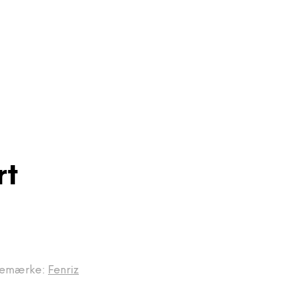
rt
remærke:
Fenriz