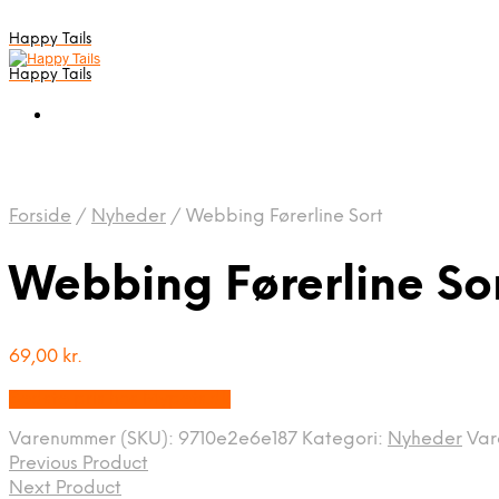
Happy Tails
Happy Tails
Forside
/
Nyheder
/
Webbing Førerline Sort
Webbing Førerline So
69,00
kr.
Bedste pris hos Mypets.dk
Varenummer (SKU):
9710e2e6e187
Kategori:
Nyheder
Va
Previous Product
Next Product