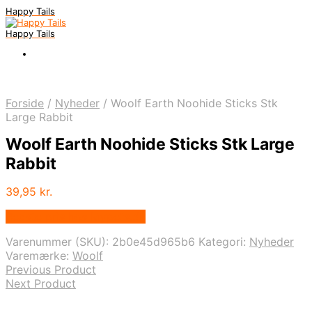
Happy Tails
Happy Tails
Forside
/
Nyheder
/
Woolf Earth Noohide Sticks Stk
Large Rabbit
Woolf Earth Noohide Sticks Stk Large
Rabbit
39,95
kr.
Bedste pris hos Mypets.dk
Varenummer (SKU):
2b0e45d965b6
Kategori:
Nyheder
Varemærke:
Woolf
Previous Product
Next Product