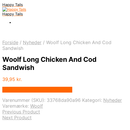
Happy Tails
Happy Tails
Forside
/
Nyheder
/
Woolf Long Chicken And Cod
Sandwish
Woolf Long Chicken And Cod
Sandwish
39,95
kr.
Bedste pris hos Hunde-foder.dk
Varenummer (SKU):
33768da90a96
Kategori:
Nyheder
Varemærke:
Woolf
Previous Product
Next Product