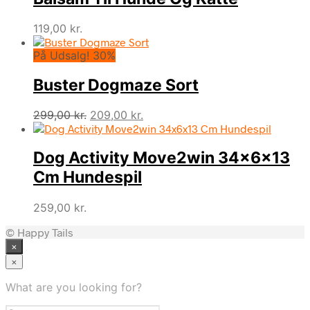
119,00
kr.
På Udsalg! 30%
Buster Dogmaze Sort
Den
Den
299,00
kr.
209,00
kr.
oprindelige
aktuelle
pris
pris
Dog Activity Move2win 34x6x13
var:
er:
299,00 kr..
209,00 kr..
Cm Hundespil
259,00
kr.
© Happy Tails
×
×
What are you looking for?