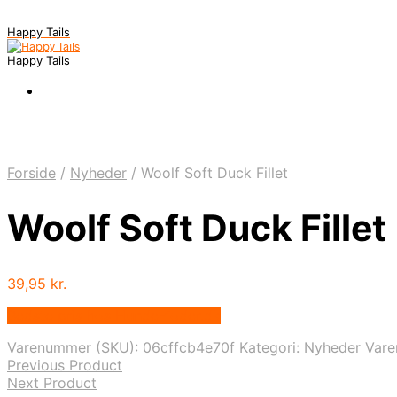
Happy Tails
Happy Tails
Forside
/
Nyheder
/
Woolf Soft Duck Fillet
Woolf Soft Duck Fillet
39,95
kr.
Bedste pris hos Hunde-foder.dk
Varenummer (SKU):
06cffcb4e70f
Kategori:
Nyheder
Var
Previous Product
Next Product