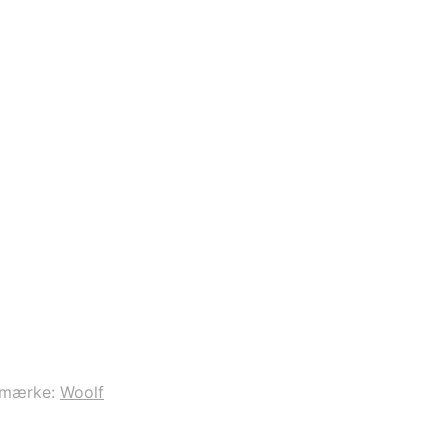
emærke:
Woolf