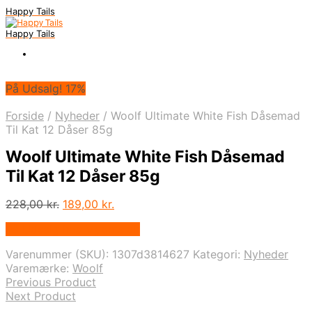
Happy Tails
Happy Tails
På Udsalg! 17%
Forside
/
Nyheder
/
Woolf Ultimate White Fish Dåsemad
Til Kat 12 Dåser 85g
Woolf Ultimate White Fish Dåsemad
Til Kat 12 Dåser 85g
Den
Den
228,00
kr.
189,00
kr.
oprindelige
aktuelle
På Udsalg hos Mypets.dk
pris
pris
var:
er:
Varenummer (SKU):
1307d3814627
Kategori:
Nyheder
228,00 kr..
189,00 kr..
Varemærke:
Woolf
Previous Product
Next Product