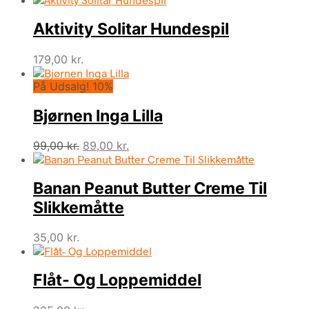
Aktivity Solitar Hundespil
179,00
kr.
På Udsalg! 10%
Bjørnen Inga Lilla
Den
Den
99,00
kr.
89,00
kr.
oprindelige
aktuelle
pris
pris
Banan Peanut Butter Creme Til
var:
er:
99,00 kr..
89,00 kr..
Slikkemåtte
35,00
kr.
Flåt- Og Loppemiddel