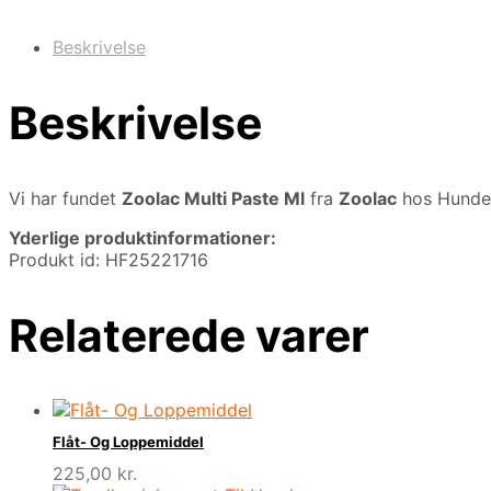
Beskrivelse
Beskrivelse
Vi har fundet
Zoolac Multi Paste Ml
fra
Zoolac
hos Hunde-
Yderlige produktinformationer:
Produkt id: HF25221716
Relaterede varer
Flåt- Og Loppemiddel
225,00
kr.