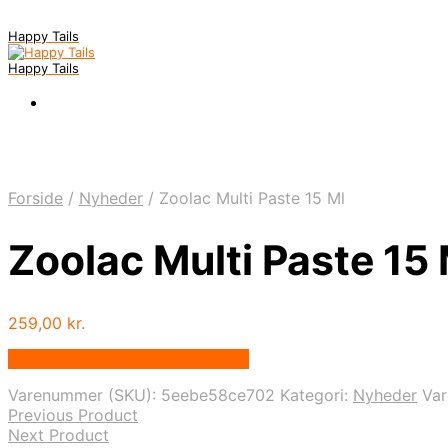
Happy Tails
Happy Tails
Forside
/
Nyheder
/
Zoolac Multi Paste 15 Ml
Zoolac Multi Paste 15 
259,00
kr.
Bedste pris hos Hunde-foder.dk
Varenummer (SKU):
5eebe58ce702
Kategori:
Nyheder
Va
Previous Product
Next Product