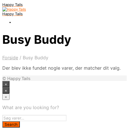
Happy Tails
Happy Tails
Busy Buddy
Forside
/
Busy Buddy
Der blev ikke fundet nogle varer, der matcher dit valg.
© Happy Tails
×
×
×
What are you looking for?