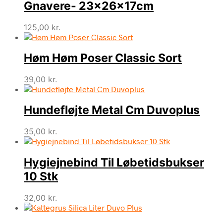
Gnavere- 23x26x17cm
125,00
kr.
Høm Høm Poser Classic Sort
39,00
kr.
Hundefløjte Metal Cm Duvoplus
35,00
kr.
Hygiejnebind Til Løbetidsbukser
10 Stk
32,00
kr.