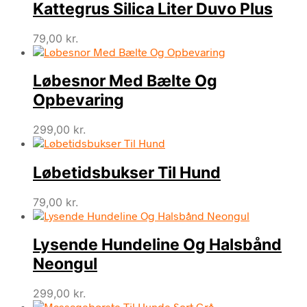
Kattegrus Silica Liter Duvo Plus
79,00
kr.
Løbesnor Med Bælte Og
Opbevaring
299,00
kr.
Løbetidsbukser Til Hund
79,00
kr.
Lysende Hundeline Og Halsbånd
Neongul
299,00
kr.