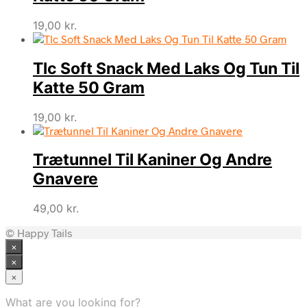
19,00
kr.
Tlc Soft Snack Med Laks Og Tun Til
Katte 50 Gram
19,00
kr.
Trætunnel Til Kaniner Og Andre
Gnavere
49,00
kr.
© Happy Tails
×
×
×
What are you looking for?