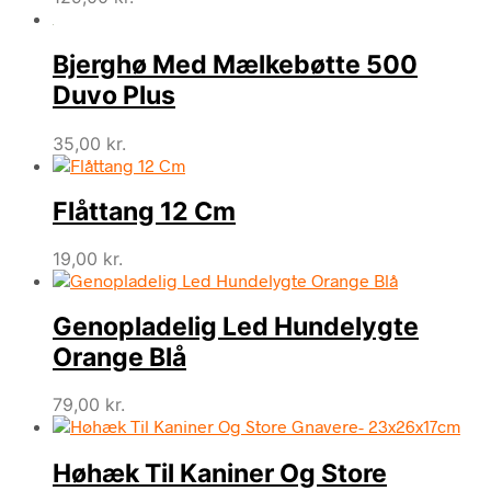
Bjerghø Med Mælkebøtte 500
Duvo Plus
35,00
kr.
Flåttang 12 Cm
19,00
kr.
Genopladelig Led Hundelygte
Orange Blå
79,00
kr.
Høhæk Til Kaniner Og Store