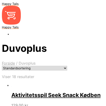
Happy Tails
Happy Tails
Duvoplus
Forside
/
Duvoplus
Viser 18 resultater
Aktivitetsspil Seek Snack Kødben
129,00
kr.