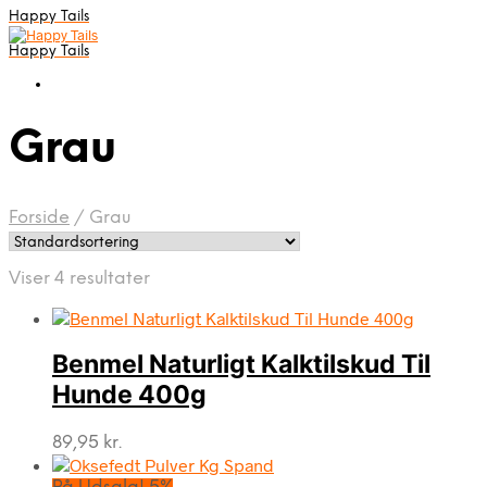
Happy Tails
Happy Tails
Grau
Forside
/
Grau
Viser 4 resultater
Benmel Naturligt Kalktilskud Til
Hunde 400g
89,95
kr.