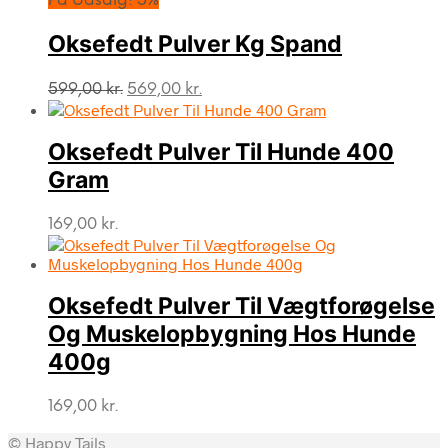
På Udsalg! 5%
Oksefedt Pulver Kg Spand
Den
Den
599,00
kr.
569,00
kr.
oprindelige
aktuelle
pris
pris
var:
er:
Oksefedt Pulver Til Hunde 400
599,00 kr..
569,00 kr..
Gram
169,00
kr.
Oksefedt Pulver Til Vægtforøgelse
Og Muskelopbygning Hos Hunde
400g
169,00
kr.
© Happy Tails