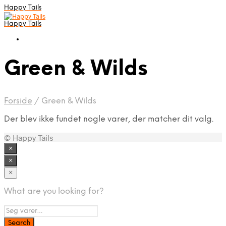
Happy Tails
Happy Tails
Green & Wilds
Forside
/
Green & Wilds
Der blev ikke fundet nogle varer, der matcher dit valg.
© Happy Tails
×
×
×
What are you looking for?