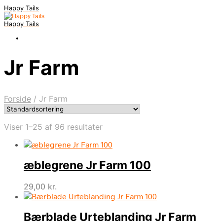
Happy Tails
Happy Tails
Jr Farm
Forside
/
Jr Farm
Viser 1–25 af 96 resultater
æblegrene Jr Farm 100
29,00
kr.
Bærblade Urteblanding Jr Farm