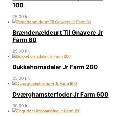
100
25,00
kr.
Brændenældeurt Til Gnavere Jr
Farm 80
25,00
kr.
Bukkehornsdaler Jr Farm 200
25,00
kr.
Dværghamsterfoder Jr Farm 600
39,00
kr.