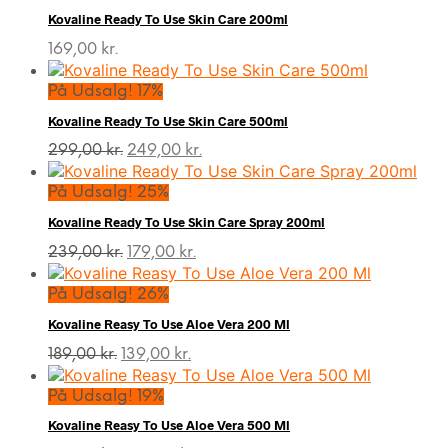
Kovaline Ready To Use Skin Care 200ml
169,00
kr.
På Udsalg! 17%
Kovaline Ready To Use Skin Care 500ml
Den
Den
299,00
kr.
249,00
kr.
oprindelige
aktuelle
pris
pris
På Udsalg! 25%
var:
er:
Kovaline Ready To Use Skin Care Spray 200ml
299,00 kr..
249,00 kr..
Den
Den
239,00
kr.
179,00
kr.
oprindelige
aktuelle
pris
pris
På Udsalg! 26%
var:
er:
Kovaline Reasy To Use Aloe Vera 200 Ml
239,00 kr..
179,00 kr..
Den
Den
189,00
kr.
139,00
kr.
oprindelige
aktuelle
pris
pris
På Udsalg! 19%
var:
er:
Kovaline Reasy To Use Aloe Vera 500 Ml
189,00 kr..
139,00 kr..