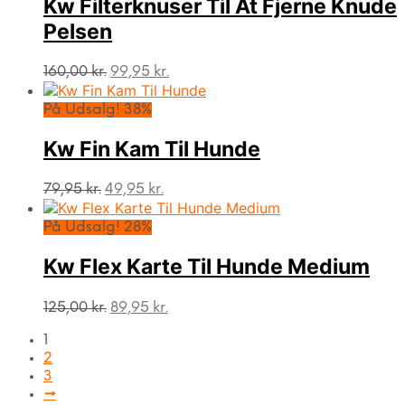
Kw Filterknuser Til At Fjerne Knude
Pelsen
Den
Den
160,00
kr.
99,95
kr.
oprindelige
aktuelle
pris
pris
På Udsalg! 38%
var:
er:
160,00 kr..
99,95 kr..
Kw Fin Kam Til Hunde
Den
Den
79,95
kr.
49,95
kr.
oprindelige
aktuelle
pris
pris
På Udsalg! 28%
var:
er:
79,95 kr..
49,95 kr..
Kw Flex Karte Til Hunde Medium
Den
Den
125,00
kr.
89,95
kr.
oprindelige
aktuelle
1
pris
pris
2
var:
er:
3
125,00 kr..
89,95 kr..
→