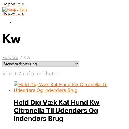
Happy Tails
Happy Tails
Kw
Forside
/
Kw
Viser 1–25 af 61 resultater
Hold Dig Væk Kat Hund Kw
Citronella Til Udendørs Og
Indendørs Brug