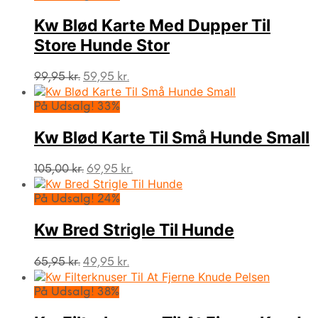
Kw Blød Karte Med Dupper Til
Store Hunde Stor
Den
Den
99,95
kr.
59,95
kr.
oprindelige
aktuelle
pris
pris
På Udsalg! 33%
var:
er:
99,95 kr..
59,95 kr..
Kw Blød Karte Til Små Hunde Small
Den
Den
105,00
kr.
69,95
kr.
oprindelige
aktuelle
pris
pris
På Udsalg! 24%
var:
er:
105,00 kr..
69,95 kr..
Kw Bred Strigle Til Hunde
Den
Den
65,95
kr.
49,95
kr.
oprindelige
aktuelle
pris
pris
På Udsalg! 38%
var:
er:
65,95 kr..
49,95 kr..