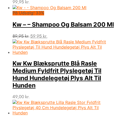
99,95
kr.
På Udsalg! 33%
Kw – – Shampoo Og Balsam 200 Ml
Den
Den
89,95
kr.
59,95
kr.
oprindelige
aktuelle
pris
pris
var:
er:
89,95 kr..
59,95 kr..
Kw Kw Blæksprutte Blå Rasle
Medium Fyldfrit Plyslegetøj Til
Hund Hundelegetøj Plys Alt Til
Hunden
49,00
kr.