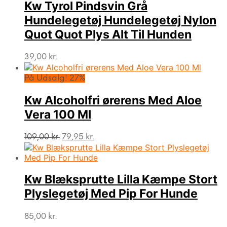
Kw Tyrol Pindsvin Grå
Hundelegetøj Hundelegetøj Nylon
Quot Quot Plys Alt Til Hunden
39,00
kr.
På Udsalg! 27%
Kw Alcoholfri ørerens Med Aloe
Vera 100 Ml
Den
Den
109,00
kr.
79,95
kr.
oprindelige
aktuelle
pris
pris
var:
er:
109,00 kr..
79,95 kr..
Kw Blæksprutte Lilla Kæmpe Stort
Plyslegetøj Med Pip For Hunde
85,00
kr.