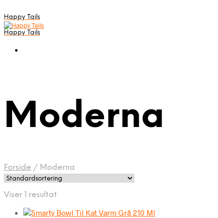
Happy Tails
Happy Tails
Moderna
Forside
/
Moderna
Viser 1 resultat