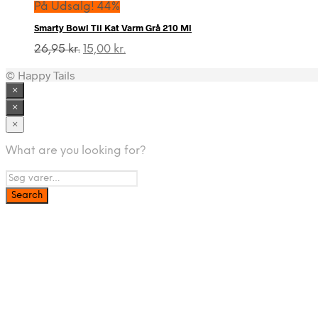
På Udsalg! 44%
Smarty Bowl Til Kat Varm Grå 210 Ml
Den
Den
26,95
kr.
15,00
kr.
oprindelige
aktuelle
© Happy Tails
pris
pris
var:
er:
×
26,95 kr..
15,00 kr..
×
×
What are you looking for?