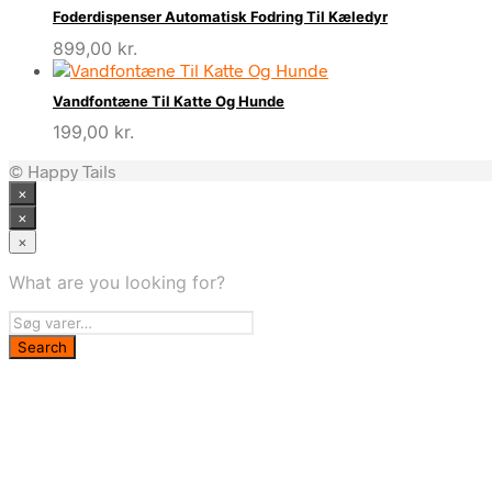
Foderdispenser Automatisk Fodring Til Kæledyr
899,00
kr.
Vandfontæne Til Katte Og Hunde
199,00
kr.
© Happy Tails
×
×
×
What are you looking for?