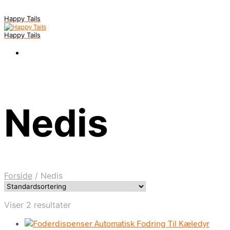
Happy Tails
Happy Tails
Nedis
Forside
/
Nedis
Viser 2 resultater