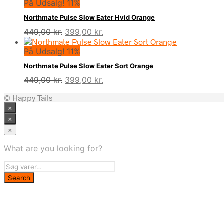
På Udsalg! 11%
Northmate Pulse Slow Eater Hvid Orange
Den
Den
449,00
kr.
399,00
kr.
oprindelige
aktuelle
På Udsalg! 11%
pris
pris
var:
er:
Northmate Pulse Slow Eater Sort Orange
449,00 kr..
399,00 kr..
Den
Den
449,00
kr.
399,00
kr.
oprindelige
aktuelle
© Happy Tails
pris
pris
×
var:
er:
449,00 kr..
399,00 kr..
×
×
What are you looking for?