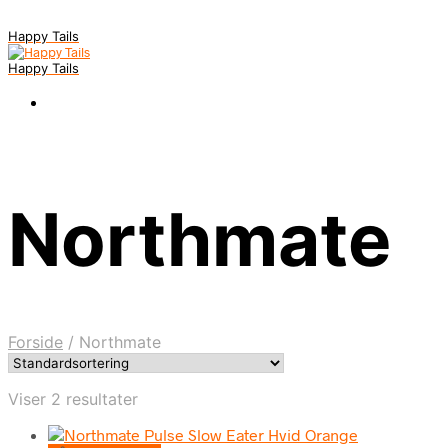
Happy Tails
Happy Tails
Northmate
Forside
/
Northmate
Viser 2 resultater