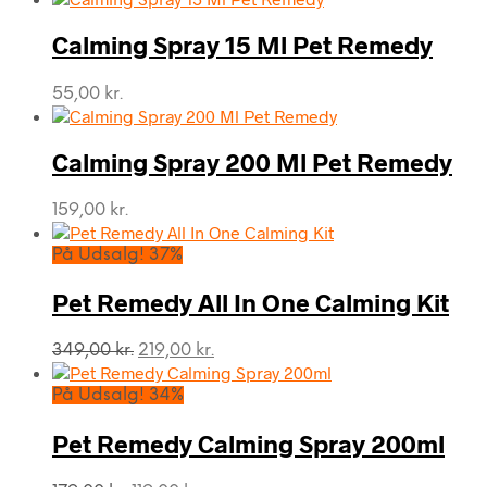
Calming Spray 15 Ml Pet Remedy
55,00
kr.
Calming Spray 200 Ml Pet Remedy
159,00
kr.
På Udsalg! 37%
Pet Remedy All In One Calming Kit
Den
Den
349,00
kr.
219,00
kr.
oprindelige
aktuelle
pris
pris
På Udsalg! 34%
var:
er:
349,00 kr..
219,00 kr..
Pet Remedy Calming Spray 200ml