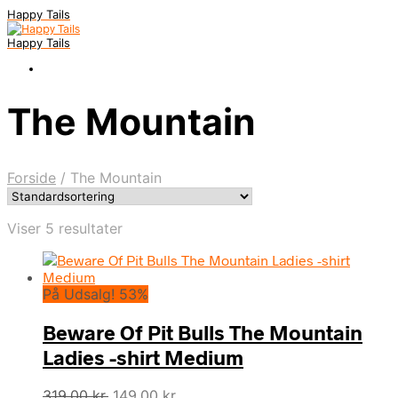
Happy Tails
Happy Tails
The Mountain
Forside
/
The Mountain
Viser 5 resultater
På Udsalg! 53%
Beware Of Pit Bulls The Mountain
Ladies -shirt Medium
Den
Den
319,00
kr.
149,00
kr.