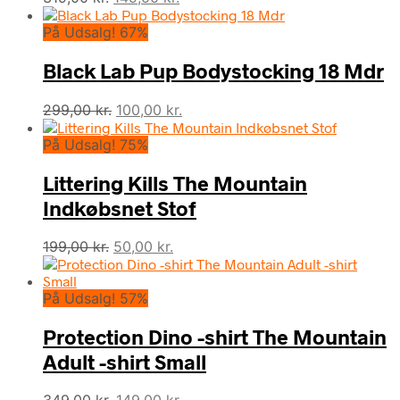
oprindelige
aktuelle
På Udsalg! 67%
pris
pris
var:
er:
Black Lab Pup Bodystocking 18 Mdr
319,00 kr..
149,00 kr..
Den
Den
299,00
kr.
100,00
kr.
oprindelige
aktuelle
På Udsalg! 75%
pris
pris
var:
er:
Littering Kills The Mountain
299,00 kr..
100,00 kr..
Indkøbsnet Stof
Den
Den
199,00
kr.
50,00
kr.
oprindelige
aktuelle
pris
pris
På Udsalg! 57%
var:
er:
199,00 kr..
50,00 kr..
Protection Dino -shirt The Mountain
Adult -shirt Small
Den
Den