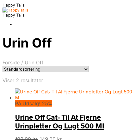
Happy Tails
Happy Tails
Urin Off
Forside
/
Urin Off
Viser 2 resultater
På Udsalg! 25%
Urine Off Cat- Til At Fjerne
Urinpletter Og Lugt 500 Ml
Den
Den
199,00
kr.
149,00
kr.