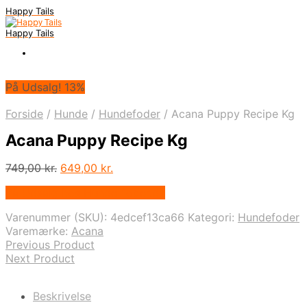
Happy Tails
Happy Tails
På Udsalg! 13%
Forside
/
Hunde
/
Hundefoder
/
Acana Puppy Recipe Kg
Acana Puppy Recipe Kg
Den
Den
749,00
kr.
649,00
kr.
oprindelige
aktuelle
På Udsalg hos Hunde-foder.dk
pris
pris
var:
er:
Varenummer (SKU):
4edcef13ca66
Kategori:
Hundefoder
749,00 kr..
649,00 kr..
Varemærke:
Acana
Previous Product
Next Product
Beskrivelse