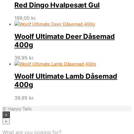
Red Dingo Hvalpesæt Gul
199,00
kr.
Woolf Ultimate Deer Dåsemad
400g
39,95
kr.
Woolf Ultimate Lamb Dåsemad
400g
39,95
kr.
© Happy Tails
×
×
What are you looking for?