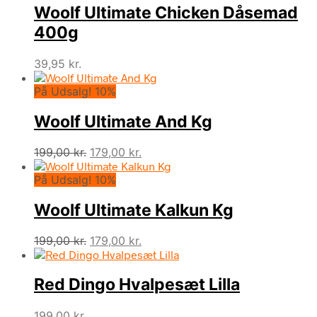
Woolf Ultimate Chicken Dåsemad
400g
39,95
kr.
På Udsalg! 10%
Woolf Ultimate And Kg
Den
Den
199,00
kr.
179,00
kr.
oprindelige
aktuelle
På Udsalg! 10%
pris
pris
var:
er:
Woolf Ultimate Kalkun Kg
199,00 kr..
179,00 kr..
Den
Den
199,00
kr.
179,00
kr.
oprindelige
aktuelle
pris
pris
Red Dingo Hvalpesæt Lilla
var:
er:
199,00 kr..
179,00 kr..
199,00
kr.