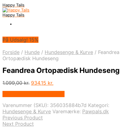
Happy Tails
Happy Tails
På Udsalg! 15%
Forside
/
Hunde
/
Hundesenge & Kurve
/
Feandrea
Ortopædisk Hundeseng
Feandrea Ortopædisk Hundeseng
Den
Den
1.099,00
kr.
934,15
kr.
oprindelige
aktuelle
På Udsalg hos Pawpals.dk
pris
pris
var:
er:
Varenummer (SKU):
356035884b7d
Kategori:
1.099,00 kr..
934,15 kr..
Hundesenge & Kurve
Varemærke:
Pawpals.dk
Previous Product
Next Product