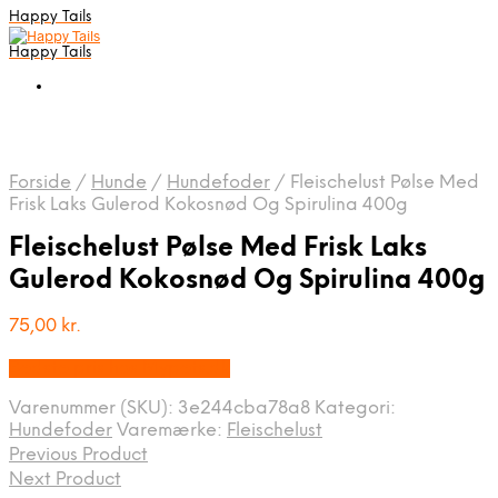
Happy Tails
Happy Tails
Forside
/
Hunde
/
Hundefoder
/
Fleischelust Pølse Med
Frisk Laks Gulerod Kokosnød Og Spirulina 400g
Fleischelust Pølse Med Frisk Laks
Gulerod Kokosnød Og Spirulina 400g
75,00
kr.
Bedste pris hos Mypets.dk
Varenummer (SKU):
3e244cba78a8
Kategori:
Hundefoder
Varemærke:
Fleischelust
Previous Product
Next Product