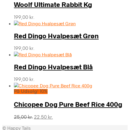
Woolf Ultimate Rabbit Kg
199,00
kr.
Red Dingo Hvalpesæt Grøn
199,00
kr.
Red Dingo Hvalpesæt Blå
199,00
kr.
På Udsalg! 10%
Chicopee Dog Pure Beef Rice 400g
Den
Den
25,00
kr.
22,50
kr.
oprindelige
aktuelle
© Happy Tails
pris
pris