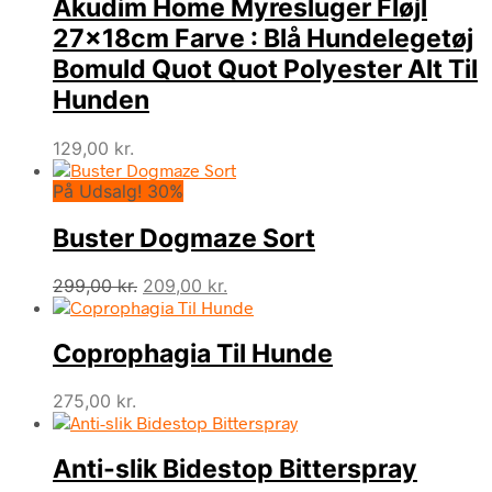
Akudim Home Myresluger Fløjl
27x18cm Farve : Blå Hundelegetøj
Bomuld Quot Quot Polyester Alt Til
Hunden
129,00
kr.
På Udsalg! 30%
Buster Dogmaze Sort
Den
Den
299,00
kr.
209,00
kr.
oprindelige
aktuelle
pris
pris
Coprophagia Til Hunde
var:
er:
299,00 kr..
209,00 kr..
275,00
kr.
Anti-slik Bidestop Bitterspray