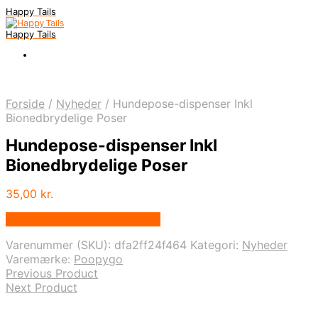
Happy Tails
Happy Tails
Forside
/
Nyheder
/
Hundepose-dispenser Inkl
Bionedbrydelige Poser
Hundepose-dispenser Inkl
Bionedbrydelige Poser
35,00
kr.
Bedste pris hos Activepet.dk
Varenummer (SKU):
dfa2ff24f464
Kategori:
Nyheder
Varemærke:
Poopygo
Previous Product
Next Product