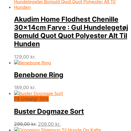
Akudim Home Flodhest Chenille
30x14cm Farve : Gul Hundelegetøj
Bomuld Quot Quot Polyester Alt Til
Hunden
129,00
kr.
Benebone Ring
189,00
kr.
På Udsalg! 30%
Buster Dogmaze Sort
Den
Den
299,00
kr.
209,00
kr.
oprindelige
aktuelle