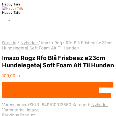
Happy Tails
Happy Tails
Forside
/
Nyheder
/
Imazo Rogz Rfo Blå Frisbeez ø23cm
Hundelegetøj Soft Foam Alt Til Hunden
Imazo Rogz Rfo Blå Frisbeez ø23cm
Hundelegetøj Soft Foam Alt Til Hunden
109,00
kr.
Bedste pris hos Deprecated: preg_replace(): Passing null
to parameter #3 ($subject) of type array|string is
deprecated in /tmp/xim_id_666-yLDNNw.tmp on line 10
Varenummer (SKU):
649510013850
Kategori:
Nyheder
Varemærke:
Imazo
Previous Product