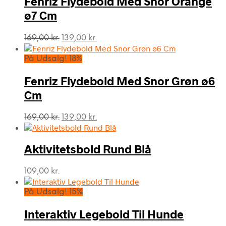
Fenriz Flydebold Med Snor Orange
ø7 Cm
Den
Den
169,00
kr.
139,00
kr.
oprindelige
aktuelle
pris
pris
På Udsalg! 18%
var:
er:
169,00 kr..
139,00 kr..
Fenriz Flydebold Med Snor Grøn ø6
Cm
Den
Den
169,00
kr.
139,00
kr.
oprindelige
aktuelle
pris
pris
var:
er:
Aktivitetsbold Rund Blå
169,00 kr..
139,00 kr..
109,00
kr.
På Udsalg! 15%
Interaktiv Legebold Til Hunde