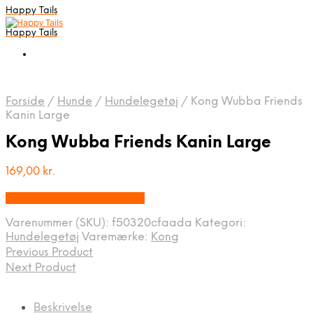
Happy Tails
Happy Tails
Forside
/
Hunde
/
Hundelegetøj
/
Kong Wubba Friends
Kanin Large
Kong Wubba Friends Kanin Large
169,00
kr.
Bedste pris hos Mypets.dk
Varenummer (SKU):
f50320cfaada
Kategori:
Hundelegetøj
Varemærke:
Kong
Previous Product
Next Product
Beskrivelse