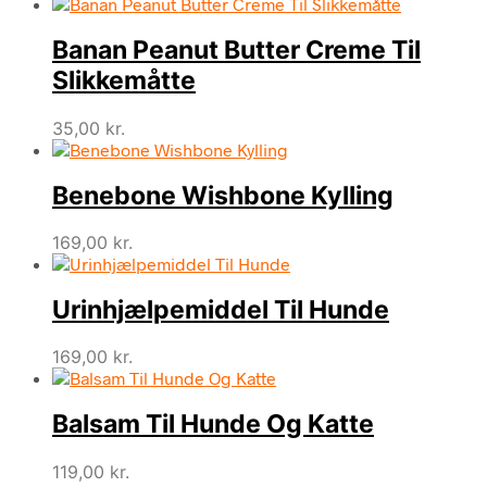
Banan Peanut Butter Creme Til
Slikkemåtte
35,00
kr.
Benebone Wishbone Kylling
169,00
kr.
Urinhjælpemiddel Til Hunde
169,00
kr.
Balsam Til Hunde Og Katte
119,00
kr.