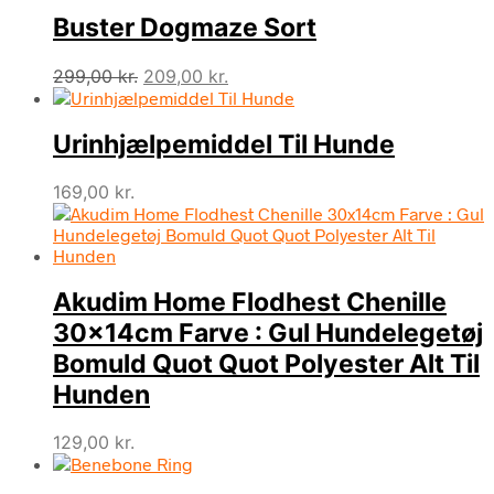
Buster Dogmaze Sort
Den
Den
299,00
kr.
209,00
kr.
oprindelige
aktuelle
pris
pris
Urinhjælpemiddel Til Hunde
var:
er:
299,00 kr..
209,00 kr..
169,00
kr.
Akudim Home Flodhest Chenille
30x14cm Farve : Gul Hundelegetøj
Bomuld Quot Quot Polyester Alt Til
Hunden
129,00
kr.