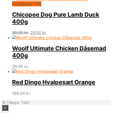
På Udsalg! 13%
Chicopee Dog Pure Lamb Duck
400g
Den
Den
30,00
kr.
26,00
kr.
oprindelige
aktuelle
pris
pris
var:
er:
Woolf Ultimate Chicken Dåsemad
30,00 kr..
26,00 kr..
400g
39,95
kr.
Red Dingo Hvalpesæt Orange
199,00
kr.
© Happy Tails
×