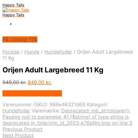
Happy Tails
Happy Tails
På Udsalg! 11%
Forside
/
Hunde
/
Hundefoder
/
Orijen Adult Largebreed
11 Kg
Orijen Adult Largebreed 11 Kg
Den
Den
949,00
kr.
849,00
kr.
oprindelige
aktuelle
På Udsalg hos Mypets.dk
pris
pris
var:
er:
Varenummer (SKU):
886e46321d69
Kategori:
949,00 kr..
849,00 kr..
Hundefoder
Varemærke:
Deprecated: mb_strtolower():
Passing null to parameter #1 ($string) of type string is
deprecated in /tmp/xim_id_3553-k76pRm.tmp on line 3
Previous Product
Next Product