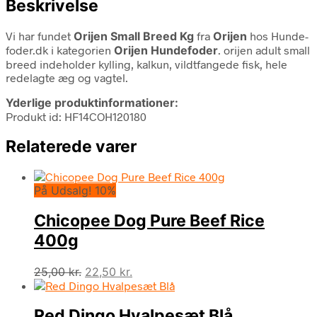
Beskrivelse
Vi har fundet
Orijen Small Breed Kg
fra
Orijen
hos Hunde-
foder.dk i kategorien
Orijen Hundefoder
. orijen adult small
breed indeholder kylling, kalkun, vildtfangede fisk, hele
redelagte æg og vagtel.
Yderlige produktinformationer:
Produkt id: HF14COH120180
Relaterede varer
På Udsalg! 10%
Chicopee Dog Pure Beef Rice
400g
Den
Den
25,00
kr.
22,50
kr.
oprindelige
aktuelle
pris
pris
Red Dingo Hvalpesæt Blå
var:
er: