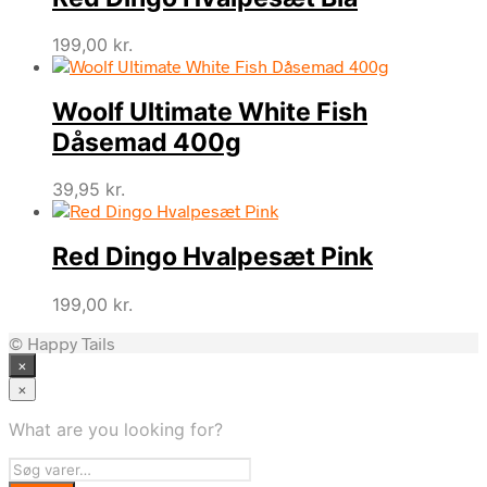
25,00 kr..
22,50 kr..
199,00
kr.
Woolf Ultimate White Fish
Dåsemad 400g
39,95
kr.
Red Dingo Hvalpesæt Pink
199,00
kr.
© Happy Tails
×
×
What are you looking for?