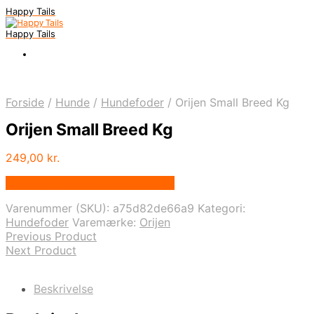
Happy Tails
Happy Tails
Forside
/
Hunde
/
Hundefoder
/
Orijen Small Breed Kg
Orijen Small Breed Kg
249,00
kr.
Bedste pris hos Hunde-foder.dk
Varenummer (SKU):
a75d82de66a9
Kategori:
Hundefoder
Varemærke:
Orijen
Previous Product
Next Product
Beskrivelse