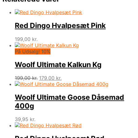
Red Dingo Hvalpesæt Pink
199,00
kr.
På Udsalg! 10%
Woolf Ultimate Kalkun Kg
Den
Den
199,00
kr.
179,00
kr.
oprindelige
aktuelle
pris
pris
var:
er:
Woolf Ultimate Goose Dåsemad
199,00 kr..
179,00 kr..
400g
39,95
kr.