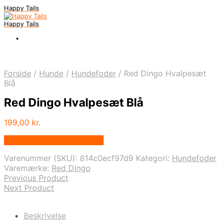
Happy Tails
Happy Tails
Forside
/
Hunde
/
Hundefoder
/
Red Dingo Hvalpesæt
Blå
Red Dingo Hvalpesæt Blå
199,00
kr.
Bedste pris hos Mypets.dk
Varenummer (SKU):
814c0ecf97d9
Kategori:
Hundefoder
Varemærke:
Red Dingo
Previous Product
Next Product
Beskrivelse